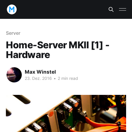
Server
Home-Server MKII [1] -
Hardware
Max Winstel
23. Dez. 2016
•
2 min read