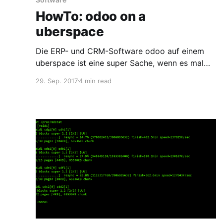
HowTo: odoo on a
uberspace
Die ERP- und CRM-Software odoo auf einem
uberspace ist eine super Sache, wenn es mal
läuft. Doch auf dem Weg dahin gibt's leider
29. Sep. 2017
4 min read
einige Stolpersteine.