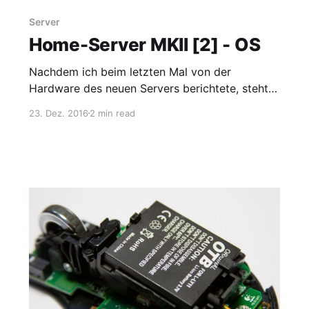
Server
Home-Server MKII [2] - OS
Nachdem ich beim letzten Mal von der
Hardware des neuen Servers berichtete, steht
dieses Mal die Software an. Konkret geht es
23. Dez. 2016
2 min read
erstmal um's Betriebssystem: Debian 8. RAID,
LVM, LUKS Wie Linux funktioniert muss ich
wohl nicht erklären. Allerdings bin ich bei der
Installation über einige Probleme gestolpert, die