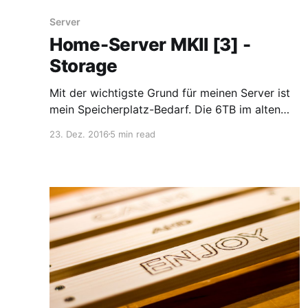
Server
Home-Server MKII [3] -
Storage
Mit der wichtigste Grund für meinen Server ist
mein Speicherplatz-Bedarf. Die 6TB im alten
Server reichten einfach nicht mehr aus, also
23. Dez. 2016
5 min read
musste deutlich mehr Speicher her - natürlich
redundant und verschlüsselt! Dieses Mal
möchte ich etwas tiefere Einblicke in die
Konfiguration geben, da ich mir hier viel habe
zusammensuchen müssen,