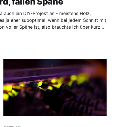
d, fallen Späne
ja auch ein DIY-Projekt an - meistens Holz,
es ja eher suboptimal, wenn bei jedem Schnitt mit
on voller Späne ist, also brauchte ich über kurz
oder lang eine separate Holz-/Metall-Werkstatt. Nachdem ich dann auch
Netzwerk