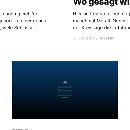
Wo gesägt wir
ch auch gleich 'ne
Hier und da steht bei mir 
ehört zu einer neuen
manchmal Metall. Nun ist 
viele Schlüssel!
der Kreissäge die Lötstati
hlüssel irgendwie rum und
6. Okt. 2017
3 min read
gefielen mir
Netzwerk