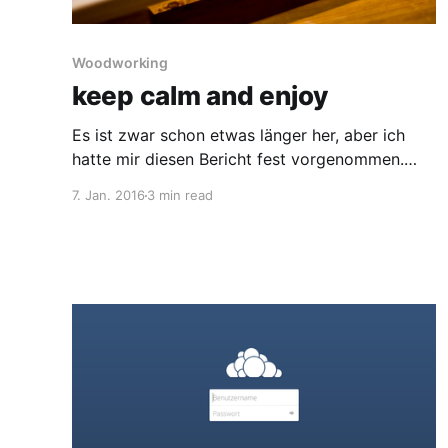
Woodworking
keep calm and enjoy
Es ist zwar schon etwas länger her, aber ich
hatte mir diesen Bericht fest vorgenommen.
Also, hier ist er: Die Koch-Neulinge unter euch
7. Jan. 2016
3 min read
werden das Problem kennen: Man hat gekocht
und möchte das Essen mit der Pfanne auf den
Tisch stellen, hat aber blöderweise noch keinen
Untersetzer gekauft. Also