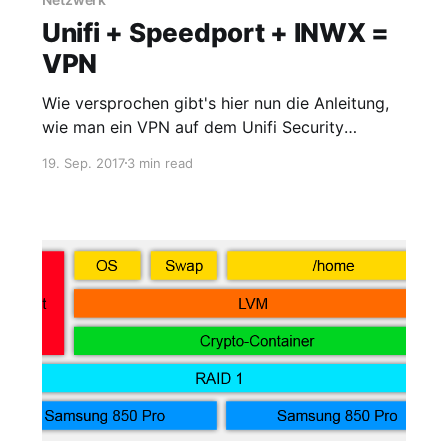
Unifi + Speedport + INWX =
VPN
Wie versprochen gibt's hier nun die Anleitung,
wie man ein VPN auf dem Unifi Security
Gateway hinter einem Speedport Hybrid mit
19. Sep. 2017
3 min read
INWX als DynDNS-Anbieter einrichtet. Wie
DynDNS mit INWX und Speedport funktioniert
Glücklicherweise habe ich bei INWX ein
DynDNS-Konto frei, dieses bekommt nun mein
Speedport zugeschrieben.