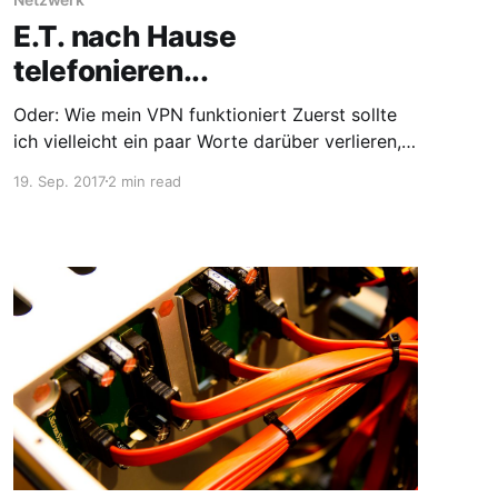
E.T. nach Hause
telefonieren...
Oder: Wie mein VPN funktioniert Zuerst sollte
ich vielleicht ein paar Worte darüber verlieren,
wie mein Heimnetz aufgebaut ist. Als Internet-
19. Sep. 2017
2 min read
Gateway kommt leider eine Speedport Hybrid
zum Einsatz, der ist ja aktuell alternativlos...
Dahinter befinden sich dann eine Fritzbox
(7270) und ein Unifi Security Gateway
[https://www.ubnt.com/