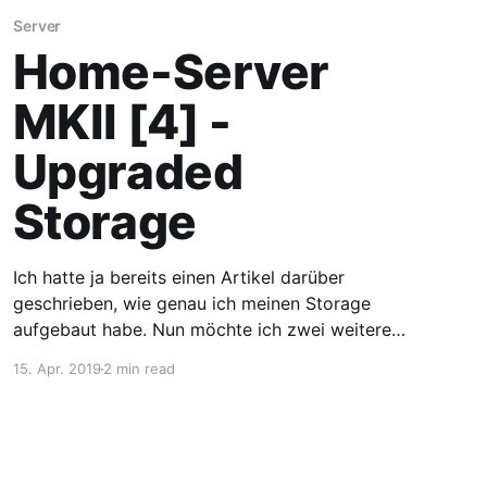
Server
Home-Server
MKII [4] -
Upgraded
Storage
Ich hatte ja bereits einen Artikel darüber
geschrieben, wie genau ich meinen Storage
aufgebaut habe. Nun möchte ich zwei weitere
Festplatten hinzufügen. Natürlich auch wieder
15. Apr. 2019
2 min read
mit Artikel dazu ;) Wer nicht mehr weiß, wie das
alles mit dem Storage war, sollte sich vielleicht
nochmal den Artikel [https://mxblg.de/home-
server-