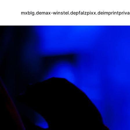
mxblg.de
max-winstel.de
pfalzpixx.de
imprint
priv