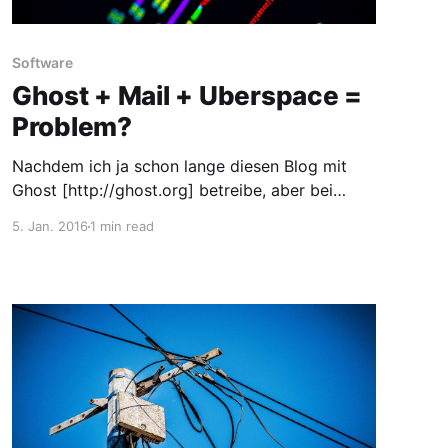
Software
Ghost + Mail + Uberspace =
Problem?
Nachdem ich ja schon lange diesen Blog mit
Ghost [http://ghost.org] betreibe, aber bei
jedem Login - was leider nicht allzu oft
5. Jan. 2016
1 min read
vorkommt - die Meldung bzgl. der Mail-
Konfiguration ignoriere, wurde es langsam mal
Zeit dieses Problem anzugehen. Ghost verweist
hierzu auf deine Doku
[http://docs.ghost.org/de/mail/