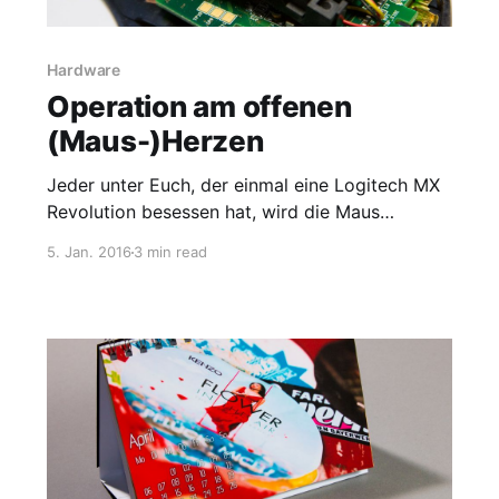
Hardware
Operation am offenen
(Maus-)Herzen
Jeder unter Euch, der einmal eine Logitech MX
Revolution besessen hat, wird die Maus
wahrschein ebenso geliebt haben, wie ich es
5. Jan. 2016
3 min read
tue. Daher setze ich alles daran, dass mir dieses
kleine Schmuckstück noch einige Zeit erhalten
bleibt. Nachdem vor einigen Jahren der Akku in
die Knie ging, ich entsprechend gezittert