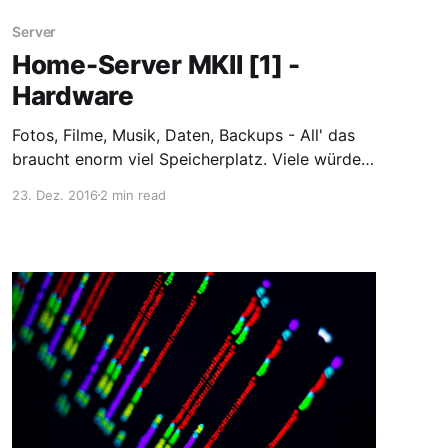
Server
Home-Server MKII [1] -
Hardware
Fotos, Filme, Musik, Daten, Backups - All' das
braucht enorm viel Speicherplatz. Viele würden
sich dafür einfach mehrere externe Festplatten
23. Dez. 2016
2 min read
anschaffen, ich hingegen lege mir einen kleinen
Home-Server zu - nicht zuletzt, da ich mit
mehreren Clients auf die Daten zugreifen will.
Das ist ja aber alles nichts Neues, schließlich