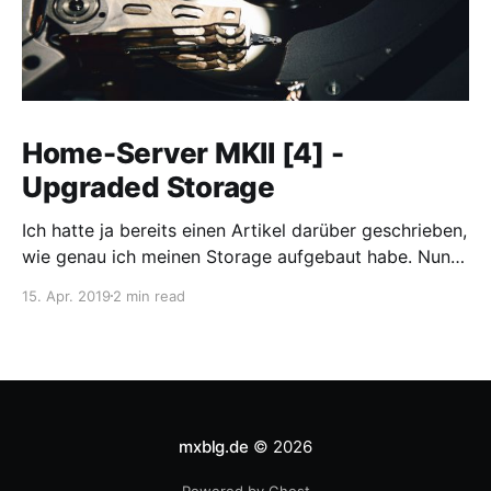
Home-Server MKII [4] -
Upgraded Storage
Ich hatte ja bereits einen Artikel darüber geschrieben,
wie genau ich meinen Storage aufgebaut habe. Nun
möchte ich zwei weitere Festplatten hinzufügen.
15. Apr. 2019
2 min read
Natürlich auch wieder mit Artikel dazu ;) Wer nicht
mehr weiß, wie das alles mit dem Storage war, sollte
sich vielleicht nochmal den Artikel
[https://mxblg.de/home-server-
mxblg.de
© 2026